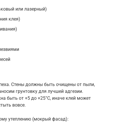
ьковый или лазерный)
ния клея)
ивания)
лезвиями
месей
пеха. Стены должны быть очищены от пыли,
аносим грунтовку для лучшей адгезии.
на быть от +5 до +25°C, иначе клей может
тыть вовсе.
ому утеплению (мокрый фасад):