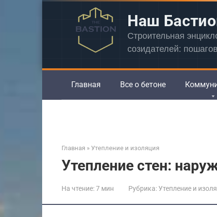
Перейти
Наш Бастио
к
контенту
Строительная энцик
созидателей: пошаго
Главная
Все о бетоне
Коммун
Главная
»
Утепление и изоляция
Утепление стен: нару
На чтение:
7 мин
Рубрика:
Утепление и изол