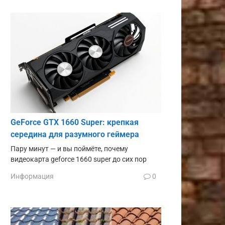
GeForce GTX 1660 Super: крепкая
середина для разумного геймера
Пару минут — и вы поймёте, почему
видеокарта geforce 1660 super до сих пор
Информация
0