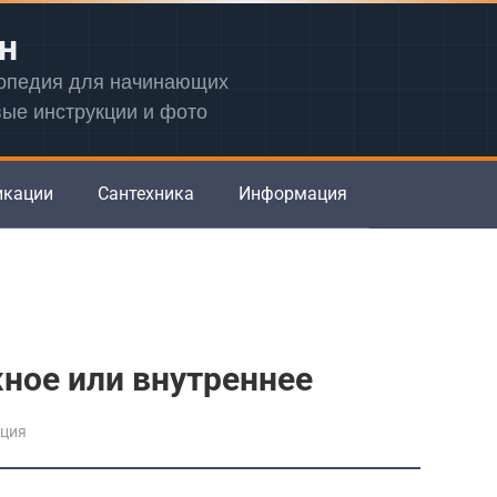
н
лопедия для начинающих
вые инструкции и фото
икации
Сантехника
Информация
жное или внутреннее
яция