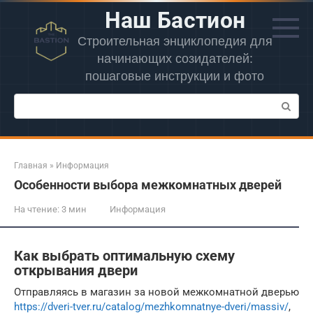
Перейти
Наш Бастион
к
контенту
Строительная энциклопедия для
начинающих созидателей:
пошаговые инструкции и фото
Поиск:
Главная
»
Информация
Особенности выбора межкомнатных дверей
На чтение:
3 мин
Информация
Как выбрать оптимальную схему
открывания двери
Отправляясь в магазин за новой межкомнатной дверью
https://dveri-tver.ru/catalog/mezhkomnatnye-dveri/massiv/
,