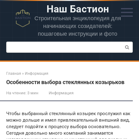
Перейти
Наш Бастион
к
контенту
Строительная энциклопедия для
начинающих созидателей:
пошаговые инструкции и фото
Поиск:
Главная
»
Информация
Особенности выбора стеклянных козырьков
На чтение:
3 мин
Информация
Чтобы выбранный стеклянный козырек прослужил как
можно дольше и имел привлекательный внешний вид,
следует подойти к процессу выбора основательно.
Сегодня довольно много компаний занимается