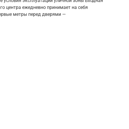
е условия эксплуатации уличной зоны Входная
го центра ежедневно принимает на себя
ервые метры перед дверями —