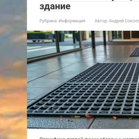
здание
Рубрика:
Информация
Автор:
Андрей Сокол