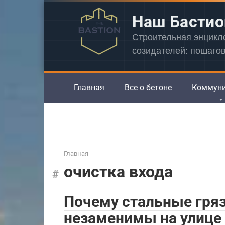
Перейти
Наш Бастио
к
контенту
Строительная энцик
созидателей: пошаго
Главная
Все о бетоне
Коммун
Главная
очистка входа
Почему стальные гря
незаменимы на улице 