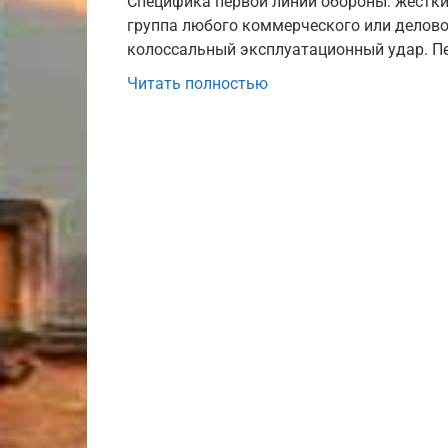
Специфика первой линии обороны: жестки
группа любого коммерческого или делово
колоссальный эксплуатационный удар. П
Читать полностью