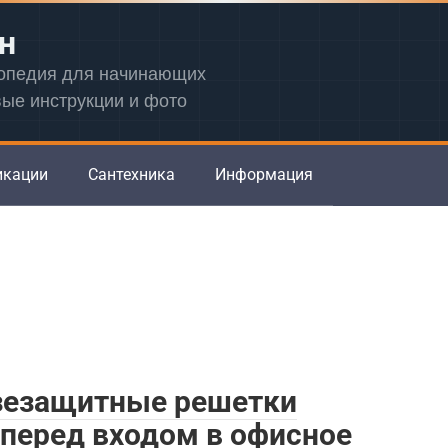
н
лопедия для начинающих
вые инструкции и фото
икации
Сантехника
Информация
зезащитные решетки
перед входом в офисное