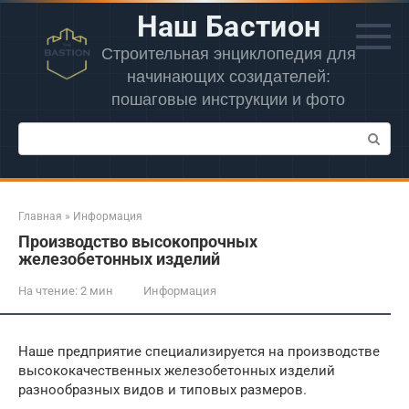
Перейти
Наш Бастион
к
контенту
Строительная энциклопедия для
начинающих созидателей:
пошаговые инструкции и фото
Поиск:
Главная
»
Информация
Производство высокопрочных
железобетонных изделий
На чтение:
2 мин
Информация
Наше предприятие специализируется на производстве
высококачественных железобетонных изделий
разнообразных видов и типовых размеров.