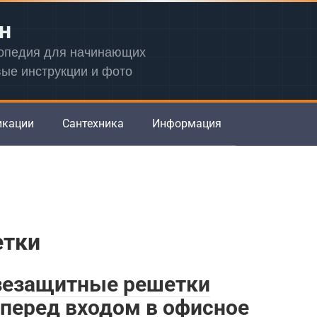
н
лопедия для начинающих
вые инструкции и фото
икации
Сантехника
Информация
етки
зезащитные решетки
перед входом в офисное