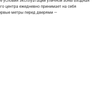
е условия эксплуатации уличной зоны Входная
го центра ежедневно принимает на себя
ервые метры перед дверями —