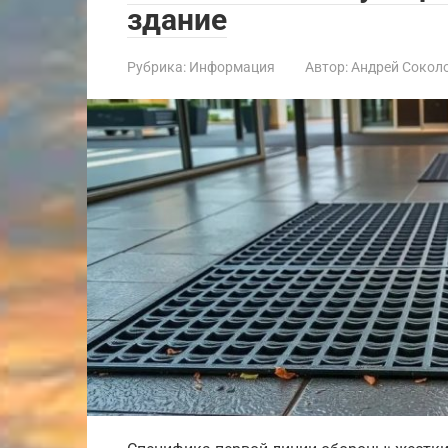
здание
Рубрика:
Информация
Автор:
Андрей Сокол