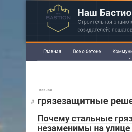
Перейти
Наш Бастио
к
контенту
Строительная энцик
созидателей: пошаго
Главная
Все о бетоне
Коммун
Главная
грязезащитные реш
Почему стальные гря
незаменимы на улице 