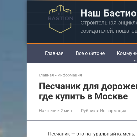
Перейти
Наш Бастио
к
контенту
Строительная энцик
созидателей: пошаго
Главная
Все о бетоне
Коммун
Главная
»
Информация
Песчаник для дороже
где купить в Москве
На чтение:
2 мин
Рубрика:
Информация
Песчаник — это натуральный камень,