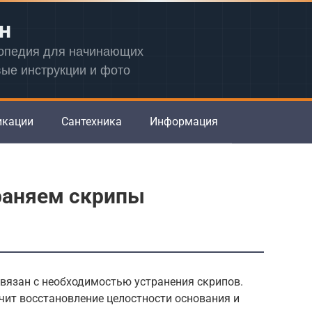
н
лопедия для начинающих
вые инструкции и фото
икации
Сантехника
Информация
раняем скрипы
связан с необходимостью устранения скрипов.
чит восстановление целостности основания и