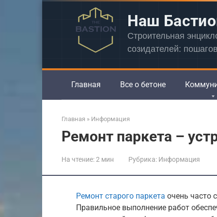
Перейти
Наш Бастио
к
контенту
Строительная энцик
созидателей: пошаго
Главная
Все о бетоне
Коммун
Главная
»
Информация
Ремонт паркета – уст
На чтение:
2 мин
Рубрика:
Информация
Ремонт старого паркета
очень часто 
Правильное выполнение работ обеспе