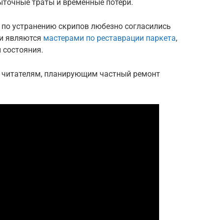
ыточные траты и временные потери.
по устранению скрипов любезно согласились
ни являются
мастерами по реставрации паркета
,
 состояния.
я читателям, планирующим частный ремонт