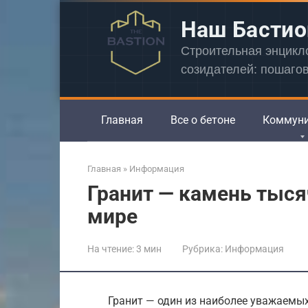
Перейти
Наш Бастио
к
контенту
Строительная энцик
созидателей: пошаго
Главная
Все о бетоне
Коммун
Главная
»
Информация
Гранит — камень тыс
мире
На чтение:
3 мин
Рубрика:
Информация
Гранит — один из наиболее уважаемы