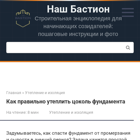
Перейти
Наш Бастион
к
контенту
Строительная энциклопедия для
начинающих созидателей:
пошаговые инструкции и фото
Поиск:
Главная
»
Утепление и изоляция
Как правильно утеплить цоколь фундамента
На чтение:
8 мин
Утепление и изоляция
Задумываетесь, как спасти фундамент от промерзания
и сырости в зимний период? Задача кажется простой,