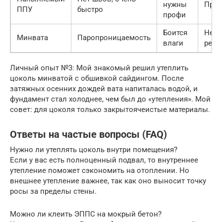
нужны
Пре
ППУ
быстро
профи
Боится
Не
Минвата
Паропроницаемость
влаги
реко
Личный опыт №3: Мой знакомый решил утеплить
цоколь минватой с обшивкой сайдингом. После
затяжных осенних дождей вата напиталась водой, и
фундамент стал холоднее, чем был до «утепления». Мой
совет: для цоколя только закрытоячеистые материалы.
Ответы на частые вопросы (FAQ)
Нужно ли утеплять цоколь внутри помещения?
Если у вас есть полноценный подвал, то внутреннее
утепление поможет сэкономить на отоплении. Но
внешнее утепление важнее, так как оно выносит точку
росы за пределы стены.
Можно ли клеить ЭППС на мокрый бетон?