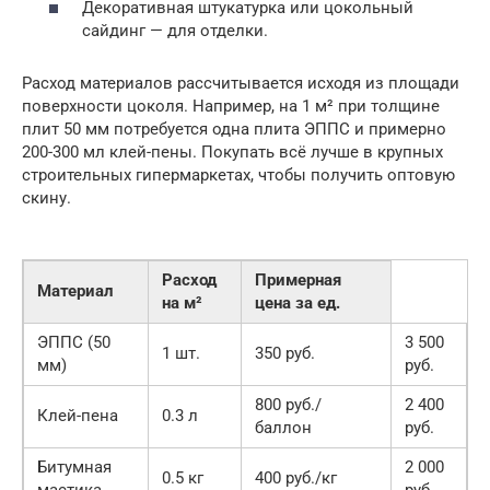
Декоративная штукатурка или цокольный
сайдинг — для отделки.
Расход материалов рассчитывается исходя из площади
поверхности цоколя. Например, на 1 м² при толщине
плит 50 мм потребуется одна плита ЭППС и примерно
200-300 мл клей-пены. Покупать всё лучше в крупных
строительных гипермаркетах, чтобы получить оптовую
скину.
Расход
Примерная
Материал
на м²
цена за ед.
ЭППС (50
3 500
1 шт.
350 руб.
мм)
руб.
800 руб./
2 400
Клей-пена
0.3 л
баллон
руб.
Битумная
2 000
0.5 кг
400 руб./кг
мастика
руб.