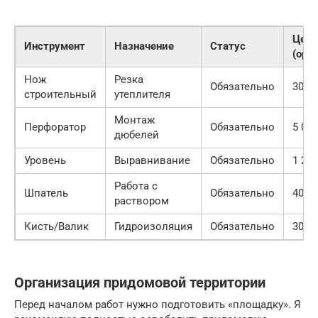
Цена
Инструмент
Назначение
Статус
(ори
Нож
Резка
Обязательно
300 р
строительный
утеплителя
Монтаж
Перфоратор
Обязательно
5 000
дюбелей
Уровень
Выравнивание
Обязательно
1 200
Работа с
Шпатель
Обязательно
400 р
раствором
Кисть/Валик
Гидроизоляция
Обязательно
300 р
Организация придомовой территории
Перед началом работ нужно подготовить «площадку». Я