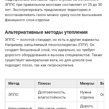
ЭППС при правильном монтаже составляет от 25 до 50
лет. Эксплуатировать придомовую территорию и
восстанавливать газон можно сразу после высыхания
финишного слоя отделки.
Альтернативные методы утепления
ЭППС — золотой стандарт, но есть и другие варианты.
Например, напыляемый пенополиуретан (ППУ). Он
создает бесшовный слой, что идеально, но требует
дорогого оборудования и вызова специалистов. Также
существует минеральная вата, но для цоколя она
подходит плохо, так как гигроскопична.
Метод
Плюсы
Минусы
Верд
Долговечность,
Нужна
ЭППС
Опти
влагостойкость
отделка
Дорого,
Напыляемый
Нет швов, очень