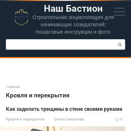
Перейти
Наш Бастион
к
контенту
Строительная энциклопедия для
начинающих созидателей:
пошаговые инструкции и фото
Поиск:
Главная
Кровля и перекрытия
Как заделать трещины в стене своими руками
Кровля и перекрытия
Елена Смирнова
0