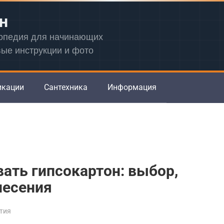
н
лопедия для начинающих
вые инструкции и фото
икации
Сантехника
Информация
вать гипсокартон: выбор,
несения
тия