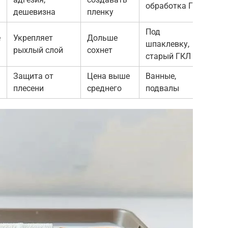
обработка ГКЛ
дешевизна
пленку
Под
е
Укрепляет
Дольше
шпаклевку,
рыхлый слой
сохнет
старый ГКЛ
Защита от
Цена выше
Ванные,
плесени
среднего
подвалы