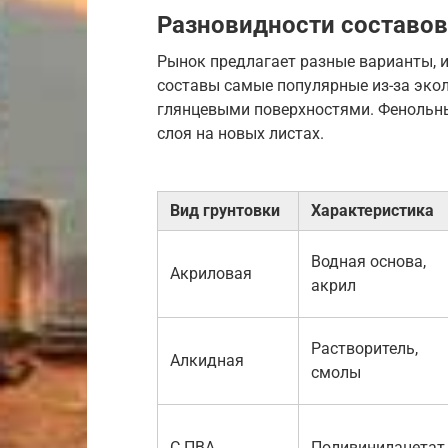
Разновидности составов
Рынок предлагает разные варианты, 
составы самые популярные из-за эко
глянцевыми поверхностями. Фенольны
слоя на новых листах.
Вид грунтовки
Характеристика
Водная основа,
Акриловая
акрил
Растворитель,
Алкидная
смолы
С ПВА
Поливинилацетат