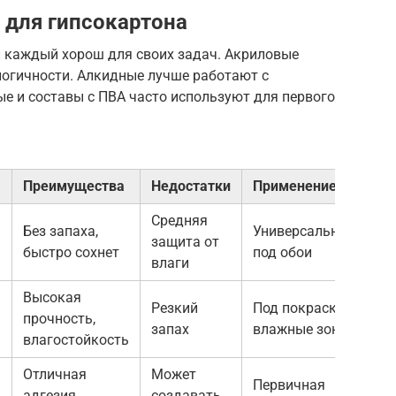
 для гипсокартона
и каждый хорош для своих задач. Акриловые
логичности. Алкидные лучше работают с
е и составы с ПВА часто используют для первого
Преимущества
Недостатки
Применение
Средняя
Без запаха,
Универсальная,
защита от
быстро сохнет
под обои
влаги
Высокая
Резкий
Под покраску,
прочность,
запах
влажные зоны
влагостойкость
Отличная
Может
Первичная
адгезия,
создавать