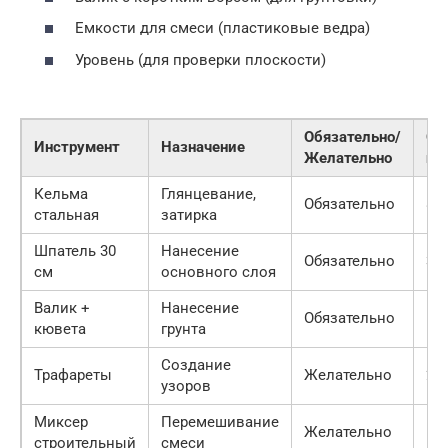
Емкости для смеси (пластиковые ведра)
Уровень (для проверки плоскости)
Обязательно/
Ор
Инструмент
Назначение
Желательно
це
Кельма
Глянцевание,
Обязательно
80
стальная
затирка
Шпатель 30
Нанесение
Обязательно
300
см
основного слоя
Валик +
Нанесение
Обязательно
500
кювета
грунта
Создание
Трафареты
Желательно
200
узоров
Миксер
Перемешивание
Желательно
12
строительный
смеси