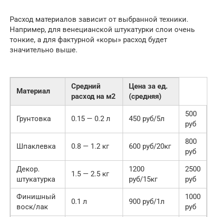
Расход материалов зависит от выбранной техники.
Например, для венецианской штукатурки слои очень
тонкие, а для фактурной «коры» расход будет
значительно выше.
Средний
Цена за ед.
Материал
расход на м2
(средняя)
500
Грунтовка
0.15 — 0.2 л
450 руб/5л
руб
800
Шпаклевка
0.8 — 1.2 кг
600 руб/20кг
руб
Декор.
1200
2500
1.5 — 2.5 кг
штукатурка
руб/15кг
руб
Финишный
1000
0.1 л
900 руб/1л
воск/лак
руб