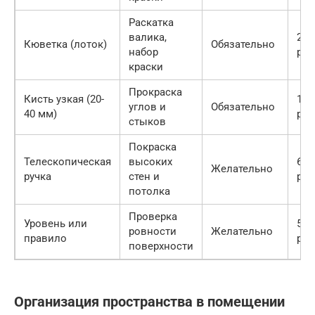
Раскатка
валика,
200
Кюветка (лоток)
Обязательно
набор
руб
краски
Прокраска
Кисть узкая (20-
100
углов и
Обязательно
40 мм)
руб
стыков
Покраска
Телескопическая
высоких
600
Желательно
ручка
стен и
руб
потолка
Проверка
Уровень или
500
ровности
Желательно
правило
руб
поверхности
Организация пространства в помещении