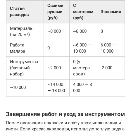
Своими
С
Статья
руками
мастером
Экономия
расходов
(руб)
(руб)
Материалы
~8 000
~8 000
0
(на 20 м²)
Работа
~6 000 —
6 000 —
0
маляра
10 000
10 000
Инструменты
0 (у
(базовый
~2 000
мастера
-2 000
набор)
свои)
~14 000
4 000 — 8
~10 000
— 18 000
000
Завершение работ и уход за инструментом
После окончания покраски я сразу промываю валик и
кисти. Если краска акриловая, использую теплую воду с