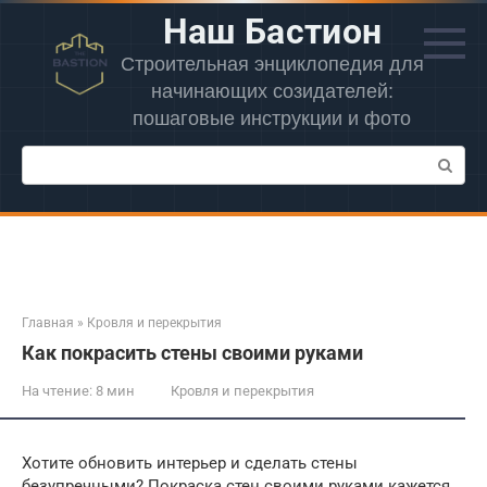
Перейти
Наш Бастион
к
контенту
Строительная энциклопедия для
начинающих созидателей:
пошаговые инструкции и фото
Поиск:
Главная
»
Кровля и перекрытия
Как покрасить стены своими руками
На чтение:
8 мин
Кровля и перекрытия
Хотите обновить интерьер и сделать стены
безупречными? Покраска стен своими руками кажется