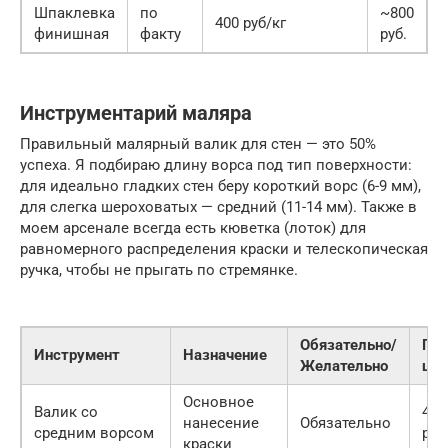
Шпаклевка
по
~800
400 руб/кг
финишная
факту
руб.
Инструментарий маляра
Правильный малярный валик для стен — это 50%
успеха. Я подбираю длину ворса под тип поверхности:
для идеально гладких стен беру короткий ворс (6-9 мм),
для слегка шероховатых — средний (11-14 мм). Также в
моем арсенале всегда есть кюветка (лоток) для
равномерного распределения краски и телескопическая
ручка, чтобы не прыгать по стремянке.
Обязательно/
Пр
Инструмент
Назначение
Желательно
цен
Основное
Валик со
400
нанесение
Обязательно
средним ворсом
руб
краски