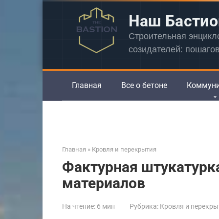
Перейти
Наш Бастио
к
контенту
Строительная энцик
созидателей: пошаго
Главная
Все о бетоне
Коммун
Главная
»
Кровля и перекрытия
Фактурная штукатурка
материалов
На чтение:
6 мин
Рубрика:
Кровля и перекры