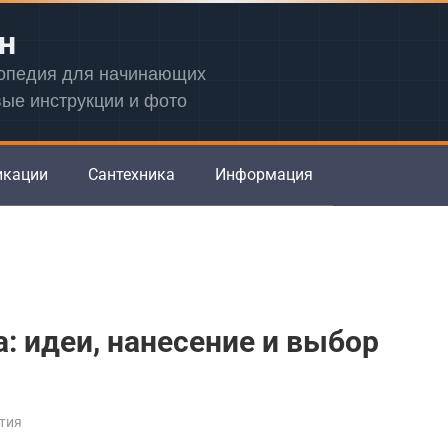
н
лопедия для начинающих
вые инструкции и фото
икации
Сантехника
Информация
: идеи, нанесение и выбор
тия