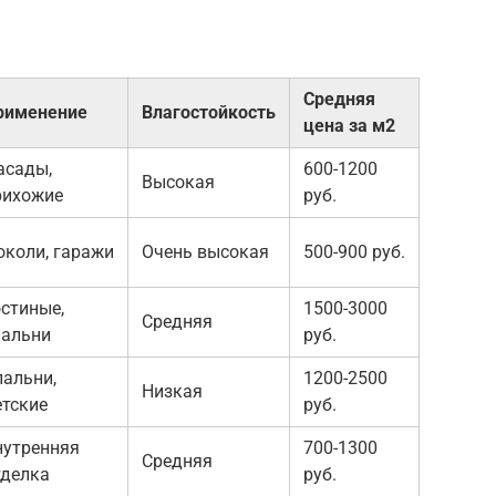
Средняя
рименение
Влагостойкость
цена за м2
асады,
600-1200
Высокая
рихожие
руб.
околи, гаражи
Очень высокая
500-900 руб.
остиные,
1500-3000
Средняя
пальни
руб.
пальни,
1200-2500
Низкая
етские
руб.
нутренняя
700-1300
Средняя
тделка
руб.