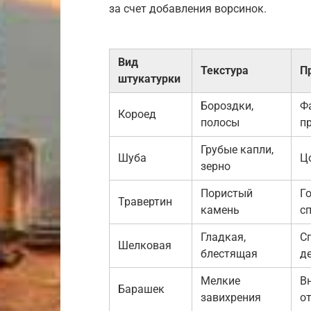
за счет добавления ворсинок.
Вид
Текстура
П
штукатурки
Бороздки,
Ф
Короед
полосы
п
Грубые капли,
Шуба
Ц
зерно
Пористый
Г
Травертин
камень
с
Гладкая,
С
Шелковая
блестящая
д
Мелкие
В
Барашек
завихрения
о