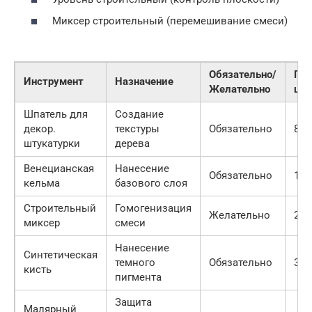
Миксер строительный (перемешивание смеси)
Обязательно/
Пр
Инструмент
Назначение
Желательно
цен
Шпатель для
Создание
декор.
текстуры
Обязательно
800
штукатурки
дерева
Венецианская
Нанесение
Обязательно
120
кельма
базового слоя
Строительный
Гомогенизация
Желательно
250
миксер
смеси
Нанесение
Синтетическая
темного
Обязательно
300
кисть
пигмента
Защита
Малярный