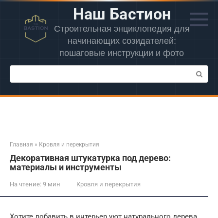
Перейти
Наш Бастион
к
контенту
Строительная энциклопедия для
начинающих созидателей:
пошаговые инструкции и фото
Поиск:
Главная
»
Кровля и перекрытия
Декоративная штукатурка под дерево:
материалы и инструменты
На чтение:
9 мин
Кровля и перекрытия
Хотите добавить в интерьер уют натурального дерева,