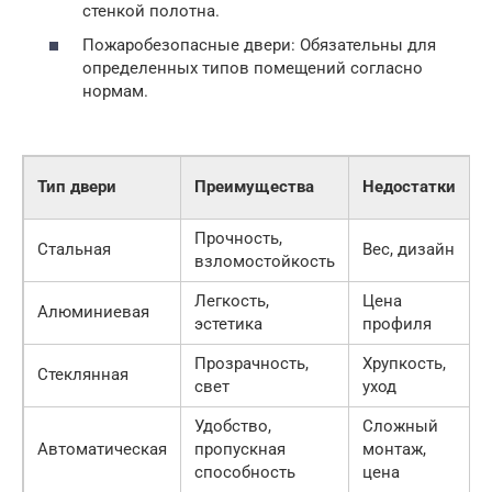
стенкой полотна.
Пожаробезопасные двери: Обязательны для
определенных типов помещений согласно
нормам.
Тип двери
Преимущества
Недостатки
Прочность,
Стальная
Вес, дизайн
2
взломостойкость
Легкость,
Цена
1
Алюминиевая
эстетика
профиля
л
Прозрачность,
Хрупкость,
1
Стеклянная
свет
уход
л
Удобство,
Сложный
1
Автоматическая
пропускная
монтаж,
л
способность
цена