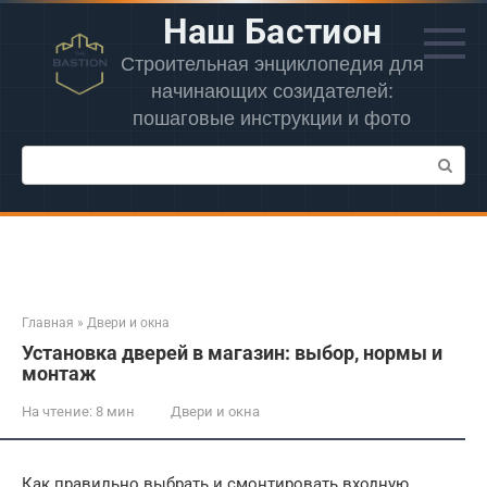
Перейти
Наш Бастион
к
контенту
Строительная энциклопедия для
начинающих созидателей:
пошаговые инструкции и фото
Поиск:
Главная
»
Двери и окна
Установка дверей в магазин: выбор, нормы и
монтаж
На чтение:
8 мин
Двери и окна
Как правильно выбрать и смонтировать входную