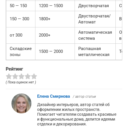
50 — 150
1200 — 1500
Двустворчатая
Сре
Двустворчатая/
150 — 300
1800+
Выс
Автомат
Автоматическая
Оче
от 300
2000+
система
выс
Складские
Распашная
1500 — 2000
Тех
зоны
металлическая
Рейтинг
( Пока оценок нет )
Елена Смирнова
/ автор статьи
Дизайнер интерьеров, автор статей об
оформлении жилых пространств.
Помогает читателям создавать красивые
и функциональные дома, делится идеями
отделки и декорирования.