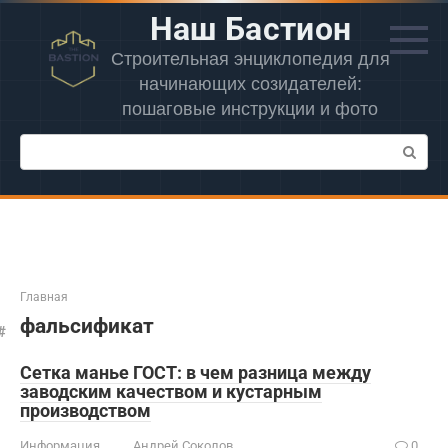
Перейти
Наш Бастион
к
контенту
Строительная энциклопедия для
начинающих созидателей:
пошаговые инструкции и фото
Поиск:
Главная
фальсификат
Сетка манье ГОСТ: в чем разница между
заводским качеством и кустарным
производством
Информация
Андрей Соколов
0