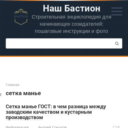
Перейти
Наш Бастион
к
контенту
Строительная энциклопедия для
начинающих созидателей:
пошаговые инструкции и фото
Поиск:
Главная
сетка манье
Сетка манье ГОСТ: в чем разница между
заводским качеством и кустарным
производством
Информация
Андрей Соколов
0