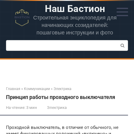
Перейти
Наш Бастион
к
контенту
Строительная энциклопедия для
начинающих созидателей:
пошаговые инструкции и фото
Поиск:
Главная
»
Коммуникации
»
Электрика
Принцип работы проходного выключателя
На чтение:
3 мин
Электрика
Проходной выключатель, в отличие от обычного, не
имеет фиксированных положений «включено» и