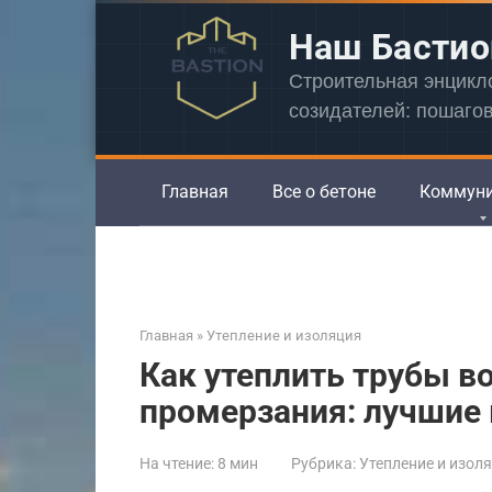
Перейти
Наш Бастио
к
контенту
Строительная энцик
созидателей: пошаго
Главная
Все о бетоне
Коммун
Главная
»
Утепление и изоляция
Как утеплить трубы в
промерзания: лучшие
На чтение:
8 мин
Рубрика:
Утепление и изол