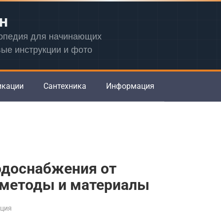
н
лопедия для начинающих
вые инструкции и фото
икации
Сантехника
Информация
одоснабжения от
 методы и материалы
яция