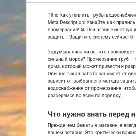
Title: Как утеплить трубы водоснабж
Meta Description: Узнайте‚ как прави
промерзания! 🛠️ Пошаговые инструк
защиты․ Защитите систему сейчас! ❄️
Задумывались ли вы, что произойдет
сильный мороз? Промерзание труб —
дома, который может привести к раз
Обычно такая работа занимает от одн
зависит от выбранного метода защиты.
водоснабжения от промерзания, чтобы
разберемся во всем по порядку.
Что нужно знать перед 
Прежде чем бежать в магазин, я всег
вашем регионе. Это критически важно