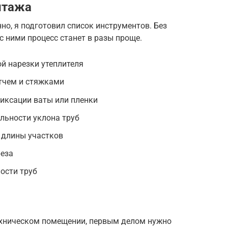
нтажа
но, я подготовил список инструментов. Без
с ними процесс станет в разы проще.
й нарезки утеплителя
тчем и стяжками
иксации ваты или пленки
льности уклона труб
 длины участков
реза
ости труб
техническом помещении, первым делом нужно