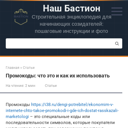
Перейти
Наш Бастион
к
контенту
Строительная энциклопедия для
начинающих созидателей:
пошаговые инструкции и фото
Поиск:
Главная
»
Статьи
Промокоды: что это и как их использовать
На чтение:
2 мин
Статьи
Промокоды
https://i38.ru/dengi-potrebitel/ekonomim-v-
internete-chto-takoe-promokodi-i-gde-ich-dostat-rasskazali-
marketologi
– это специальные коды или
последовательности символов, которые покупатели