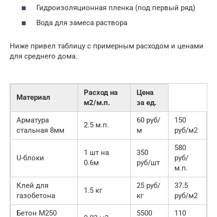
Гидроизоляционная пленка (под первый ряд)
Вода для замеса раствора
Ниже привел таблицу с примерным расходом и ценами
для среднего дома.
Расход на
Цена
Материал
м2/м.п.
за ед.
Арматура
60 руб/
150
2.5 м.п.
стальная 8мм
м
руб/м2
580
1 шт на
350
U-блоки
руб/
0.6м
руб/шт
м.п.
Клей для
25 руб/
37.5
1.5 кг
газобетона
кг
руб/м2
Бетон М250
5500
110