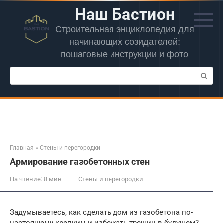
Перейти
Наш Бастион
к
контенту
Строительная энциклопедия для
начинающих созидателей:
пошаговые инструкции и фото
Поиск:
Главная
»
Стены и перегородки
Армирование газобетонных стен
На чтение:
8 мин
Стены и перегородки
Задумываетесь, как сделать дом из газобетона по-
настоящему крепким и избежать трещин в будущем?