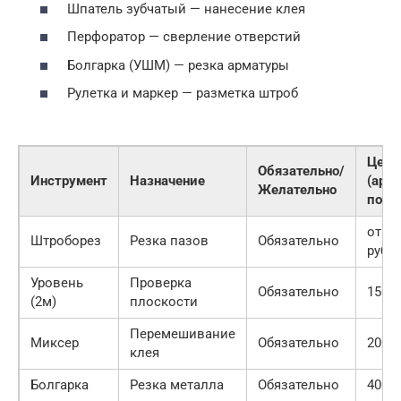
Шпатель зубчатый — нанесение клея
Перфоратор — сверление отверстий
Болгарка (УШМ) — резка арматуры
Рулетка и маркер — разметка штроб
Цена
Обязательно/
Инструмент
Назначение
(арен
Желательно
поку
от 80
Штроборез
Резка пазов
Обязательно
руб/с
Уровень
Проверка
Обязательно
1500 
(2м)
плоскости
Перемешивание
Миксер
Обязательно
2000 
клея
Болгарка
Резка металла
Обязательно
4000 