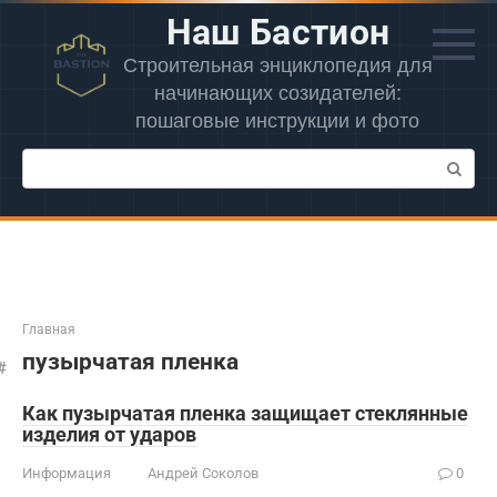
Перейти
Наш Бастион
к
контенту
Строительная энциклопедия для
начинающих созидателей:
пошаговые инструкции и фото
Поиск:
Главная
пузырчатая пленка
Как пузырчатая пленка защищает стеклянные
изделия от ударов
Информация
Андрей Соколов
0