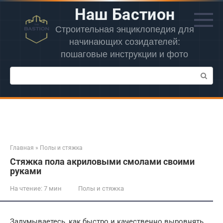
Перейти
Наш Бастион
к
контенту
Строительная энциклопедия для
начинающих созидателей:
пошаговые инструкции и фото
Поиск:
Главная
»
Полы и стяжка
Стяжка пола акриловыми смолами своими
руками
На чтение:
7 мин
Полы и стяжка
Задумываетесь, как быстро и качественно выровнять