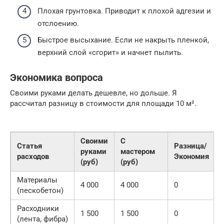
Плохая грунтовка. Приводит к плохой адгезии и
отслоению.
Быстрое высыхание. Если не накрыть пленкой,
верхний слой «сгорит» и начнет пылить.
Экономика вопроса
Своими руками делать дешевле, но дольше. Я
рассчитал разницу в стоимости для площади 10 м².
Своими
С
Статья
Разница/
руками
мастером
расходов
Экономия
(руб)
(руб)
Материалы
4 000
4 000
0
(пескобетон)
Расходники
1 500
1 500
0
(лента, фибра)