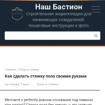
Перейти
Наш Бастион
к
контенту
Строительная энциклопедия для
начинающих созидателей:
пошаговые инструкции и фото
Поиск:
Главная
»
Полы и стяжка
Как сделать стяжку пола своими руками
На чтение:
7 мин
Полы и стяжка
Мечтаете о perfectly ровном основании под ламинат
или плитку? Стяжка пола без трещин — это главная