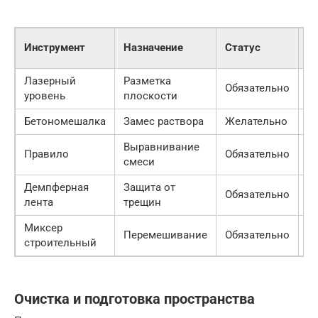
П
Инструмент
Назначение
Статус
ц
Лазерный
Разметка
Обязательно
4 
уровень
плоскости
Бетономешалка
Замес раствора
Желательно
12
Выравнивание
Правило
Обязательно
1 
смеси
Демпферная
Защита от
Обязательно
60
лента
трещин
Миксер
Перемешивание
Обязательно
3 
строительный
Очистка и подготовка пространства