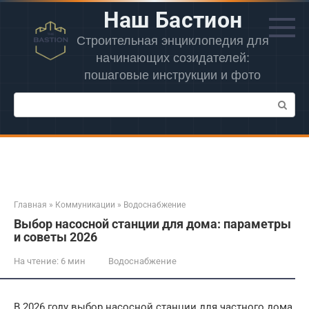
Перейти
Наш Бастион
к
контенту
Строительная энциклопедия для
начинающих созидателей:
пошаговые инструкции и фото
Поиск:
Главная
»
Коммуникации
»
Водоснабжение
Выбор насосной станции для дома: параметры
и советы 2026
На чтение:
6 мин
Водоснабжение
В 2026 году выбор насосной станции для частного дома