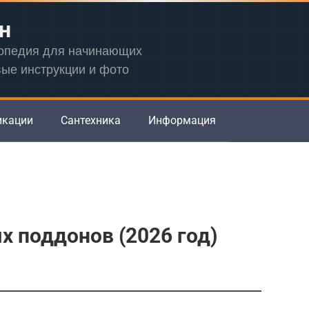
н
лопедия для начинающих
вые инструкции и фото
икации
Сантехника
Информация
 поддонов (2026 год)