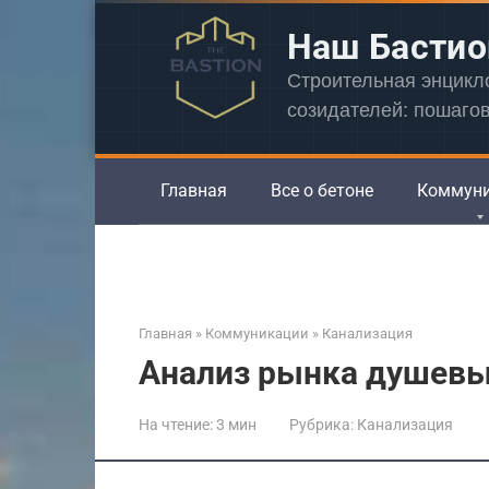
Перейти
Наш Бастио
к
контенту
Строительная энцик
созидателей: пошаго
Главная
Все о бетоне
Коммун
Главная
»
Коммуникации
»
Канализация
Анализ рынка душевых
На чтение:
3 мин
Рубрика:
Канализация