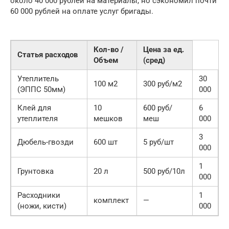
около 40 000 рублей на материалы, но сэкономил почти
60 000 рублей на оплате услуг бригады.
Кол-во /
Цена за ед.
Статья расходов
Объем
(сред)
Утеплитель
30
100 м2
300 руб/м2
(ЭППС 50мм)
000
Клей для
10
600 руб/
6
утеплителя
мешков
меш
000
3
Дюбель-гвозди
600 шт
5 руб/шт
000
1
Грунтовка
20 л
500 руб/10л
000
Расходники
1
комплект
—
(ножи, кисти)
000