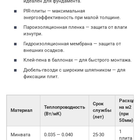
идеален для фундамента.
PIR-плиты — максимальная
энергоэффективность при малой толщине.
Пароизоляционная пленка — защита от влаги
изнутри.
Гидроизоляционная мембрана — защита от
внешних осадков.
Клей-пена в баллонах — для быстрого монтажа.
Дюбель-гвозди с широким шляпником — для
фиксации плит.
Расход
Срок
Теплопроводность
на м2
Материал
службы
(Вт/мК)
(при
(лет)
50мм)
1
Минвата
0.035 — 0.040
25-30
плита