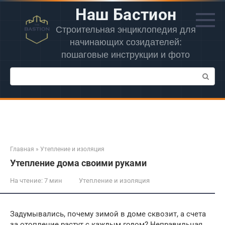
Перейти
Наш Бастион
к
контенту
Строительная энциклопедия для
начинающих созидателей:
пошаговые инструкции и фото
Поиск:
Главная
»
Утепление и изоляция
Утепление дома своими руками
На чтение:
7 мин
Утепление и изоляция
Задумывались, почему зимой в доме сквозит, а счета
за отопление растут с каждым годом? Неправильная