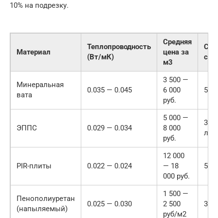
10% на подрезку.
Средняя
Теплопроводность
Сро
Материал
цена за
(Вт/мК)
сл
м3
3 500 —
Минеральная
0.035 — 0.045
6 000
50 
вата
руб.
5 000 —
30-4
ЭППС
0.029 — 0.034
8 000
лет
руб.
12 000
PIR-плиты
0.022 — 0.024
— 18
50 
000 руб.
1 500 —
Пенополиуретан
0.025 — 0.030
2 500
30 
(напыляемый)
руб/м2