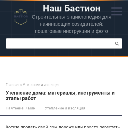
Перейти
Наш Бастион
к
контенту
Строительная энциклопедия для
начинающих созидателей:
пошаговые инструкции и фото
Поиск:
Главная
»
Утепление и изоляция
Утепление дома: материалы, инструменты и
этапы работ
На чтение:
7 мин
Утепление и изоляция
Хотите продать свой дом дороже или просто перестать