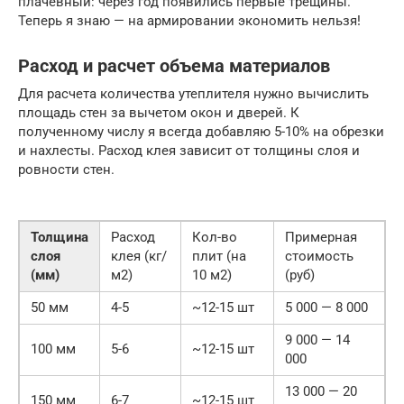
плачевный: через год появились первые трещины.
Теперь я знаю — на армировании экономить нельзя!
Расход и расчет объема материалов
Для расчета количества утеплителя нужно вычислить
площадь стен за вычетом окон и дверей. К
полученному числу я всегда добавляю 5-10% на обрезки
и нахлесты. Расход клея зависит от толщины слоя и
ровности стен.
Толщина
Расход
Кол-во
Примерная
слоя
клея (кг/
плит (на
стоимость
(мм)
м2)
10 м2)
(руб)
50 мм
4-5
~12-15 шт
5 000 — 8 000
9 000 — 14
100 мм
5-6
~12-15 шт
000
13 000 — 20
150 мм
6-7
~12-15 шт