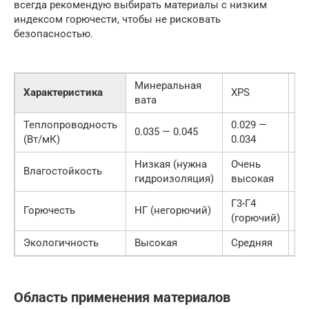
всегда рекомендую выбирать материалы с низким
индексом горючести, чтобы не рисковать
безопасностью.
Минеральная
Характеристика
XPS
PI
вата
Теплопроводность
0.029 —
0.035 — 0.045
0.
(Вт/мК)
0.034
Низкая (нужна
Очень
Влагостойкость
В
гидроизоляция)
высокая
Г3-Г4
Г1
Горючесть
НГ (негорючий)
(горючий)
(с
Экологичность
Высокая
Средняя
С
Область применения материалов