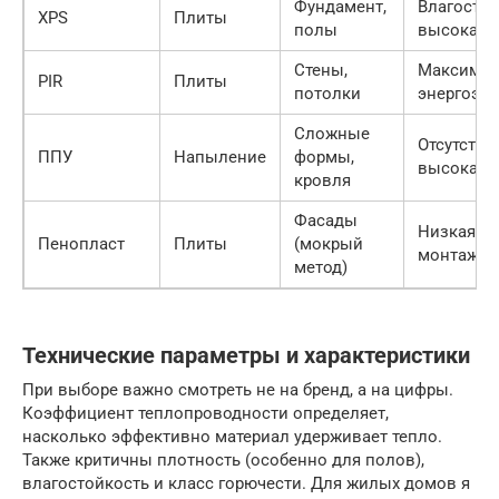
Фундамент,
Влагостой
XPS
Плиты
полы
высокая 
Стены,
Максимал
PIR
Плиты
потолки
энергоэф
Сложные
Отсутстви
ППУ
Напыление
формы,
высокая 
кровля
Фасады
Низкая це
Пенопласт
Плиты
(мокрый
монтажа
метод)
Технические параметры и характеристики
При выборе важно смотреть не на бренд, а на цифры.
Коэффициент теплопроводности определяет,
насколько эффективно материал удерживает тепло.
Также критичны плотность (особенно для полов),
влагостойкость и класс горючести. Для жилых домов я