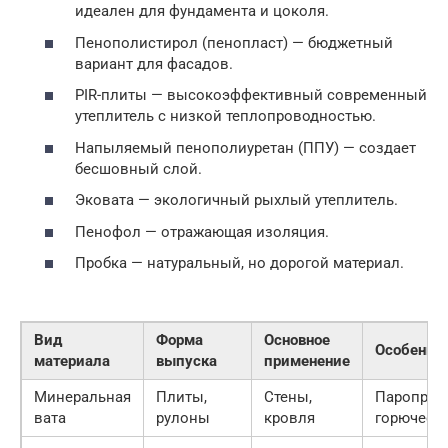
идеален для фундамента и цоколя.
Пенополистирол (пенопласт) — бюджетный
вариант для фасадов.
PIR-плиты — высокоэффективный современный
утеплитель с низкой теплопроводностью.
Напыляемый пенополиуретан (ППУ) — создает
бесшовный слой.
Эковата — экологичный рыхлый утеплитель.
Пенофол — отражающая изоляция.
Пробка — натуральный, но дорогой материал.
Вид
Форма
Основное
Особенно
материала
выпуска
применение
Минеральная
Плиты,
Стены,
Паропрон
вата
рулоны
кровля
горючесть