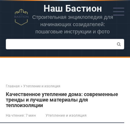
Перейти
Наш Бастион
к
контенту
Строительная энциклопедия для
начинающих созидателей:
пошаговые инструкции и фото
Поиск:
Главная
»
Утепление и изоляция
Качественное утепление дома: современные
тренды и лучшие материалы для
теплоизоляции
На чтение:
7 мин
Утепление и изоляция