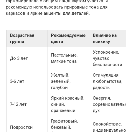
гармонировала с общим ландшафтом участка. Я
рекомендую использовать природные тона для
каркасов и яркие акценты для деталей.
Возрастная
Рекомендуемые
Влияние на
группа
цвета
психику
Успокоение,
Пастельные,
До 3 лет
чувство
мягкие тона
безопасности
Желтый,
Стимуляция
3-6 лет
зеленый,
любопытства,
голубой
радость
Яркий красный,
Энергия,
7-12 лет
синий,
соревновательны
оранжевый
дух
Графитовый,
Спокойствие,
Подростки
бежевый,
индивидуальност