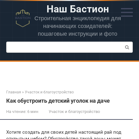
Перейти
Наш Бастион
к
контенту
Строительная энциклопедия для
начинающих созидателей:
пошаговые инструкции и фото
Поиск:
Главная
»
Участок и благоустройство
Как обустроить детский уголок на даче
На чтение:
6 мин
Участок и благоустройство
Хотите создать для своих детей настоящий рай под
открытым небом? Обустройство такой зоны может