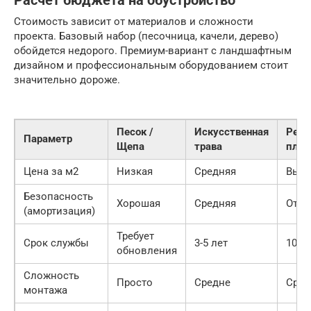
Расчет бюджета на обустройство
Стоимость зависит от материалов и сложности
проекта. Базовый набор (песочница, качели, дерево)
обойдется недорого. Премиум-вариант с ландшафтным
дизайном и профессиональным оборудованием стоит
значительно дороже.
Песок /
Искусственная
Рези
Параметр
Щепа
трава
плит
Цена за м2
Низкая
Средняя
Высо
Безопасность
Хорошая
Средняя
Отли
(амортизация)
Требует
Срок службы
3-5 лет
10+ 
обновления
Сложность
Просто
Средне
Сред
монтажа