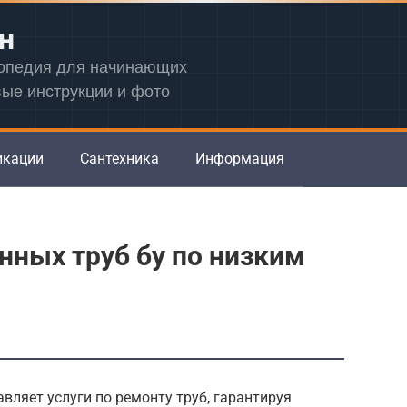
н
лопедия для начинающих
вые инструкции и фото
икации
Сантехника
Информация
ных труб бу по низким
ляет услуги по ремонту труб, гарантируя