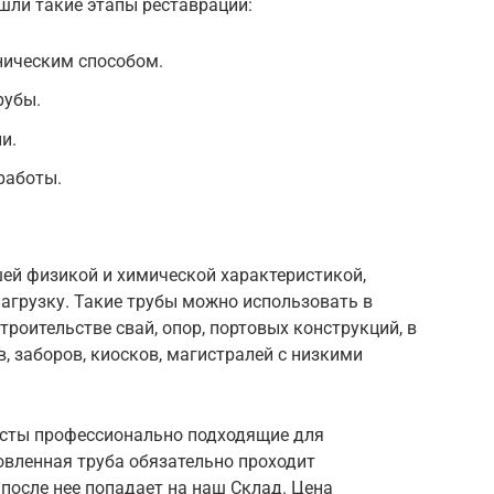
ошли такие этапы реставрации:
ническим способом.
рубы.
и.
работы.
шей физикой и химической характеристикой,
грузку. Такие трубы можно использовать в
троительстве свай, опор, портовых конструкций, в
 заборов, киосков, магистралей с низкими
исты профессионально подходящие для
овленная труба обязательно проходит
 после нее попадает на наш Склад. Цена