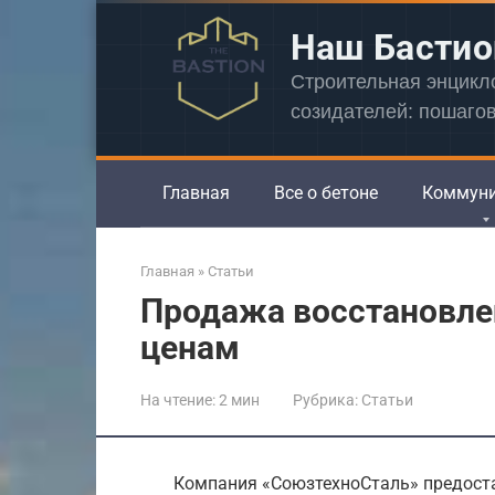
Перейти
Наш Бастио
к
контенту
Строительная энцик
созидателей: пошаго
Главная
Все о бетоне
Коммун
Главная
»
Статьи
Продажа восстановлен
ценам
На чтение:
2 мин
Рубрика:
Статьи
Компания «СоюзтехноСталь» предостав