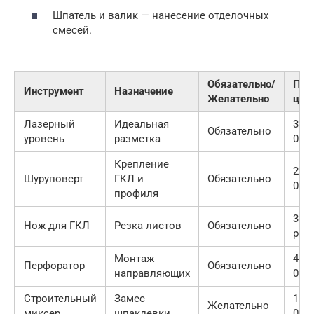
Шпатель и валик — нанесение отделочных
смесей.
Обязательно/
При
Инструмент
Назначение
Желательно
цен
Лазерный
Идеальная
3 00
Обязательно
уровень
разметка
000 
Крепление
2 50
Шуруповерт
ГКЛ и
Обязательно
000 
профиля
300
Нож для ГКЛ
Резка листов
Обязательно
руб
Монтаж
4 00
Перфоратор
Обязательно
направляющих
000 
Строительный
Замес
1 50
Желательно
миксер
шпаклевки
000 