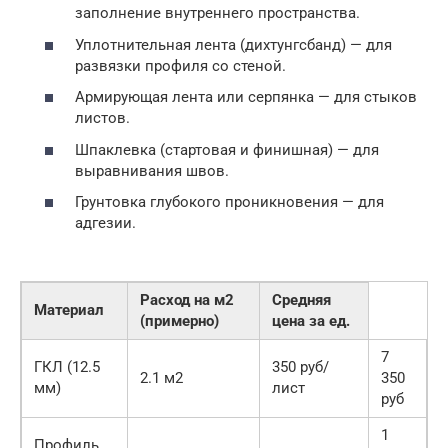
заполнение внутреннего пространства.
Уплотнительная лента (дихтунгсбанд) — для
развязки профиля со стеной.
Армирующая лента или серпянка — для стыков
листов.
Шпаклевка (стартовая и финишная) — для
выравнивания швов.
Грунтовка глубокого проникновения — для
адгезии.
Расход на м2
Средняя
Материал
(примерно)
цена за ед.
7
ГКЛ (12.5
350 руб/
2.1 м2
350
мм)
лист
руб
1
Профиль