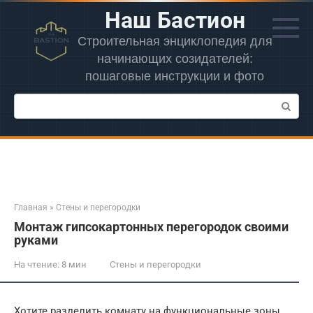
Перейти
Наш Бастион
к
контенту
Строительная энциклопедия для
начинающих созидателей:
пошаговые инструкции и фото
Поиск:
Главная
»
Стены и перегородки
Монтаж гипсокартонных перегородок своими
руками
На чтение:
8 мин
Стены и перегородки
Хотите разделить комнату на функциональные зоны