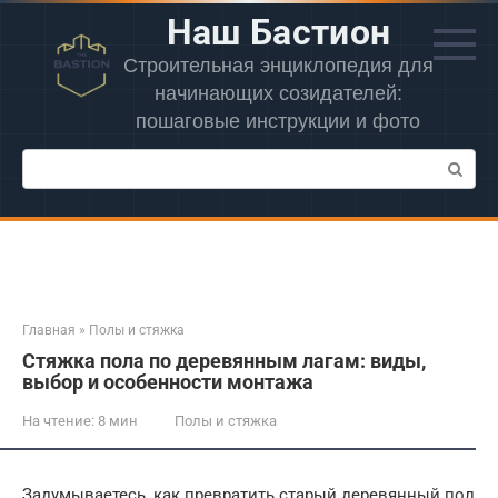
Перейти
Наш Бастион
к
контенту
Строительная энциклопедия для
начинающих созидателей:
пошаговые инструкции и фото
Поиск:
Главная
»
Полы и стяжка
Стяжка пола по деревянным лагам: виды,
выбор и особенности монтажа
На чтение:
8 мин
Полы и стяжка
Задумываетесь, как превратить старый деревянный пол