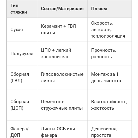
Тип
Состав/Материалы
Плюсы
М
стяжки
Скорость,
Б
Керамзит + ГВЛ
Сухая
легкость,
с
плиты
теплоизоляция
п
С
ЦПС + легкий
Прочность,
Полусухая
в
заполнитель
ровность
в
Т
Сборная
Гипсоволокнистые
Монтаж за 1
и
(ГВЛ)
листы
день, чистота
л
Т
Сборная
Цементно-
Влагостойкость,
Г
(ЦСП)
стружечные плиты
жесткость
с
р
Н
Фанера/
Листы ОСБ или
Дешевизна,
п
ДСП
фанера
простота