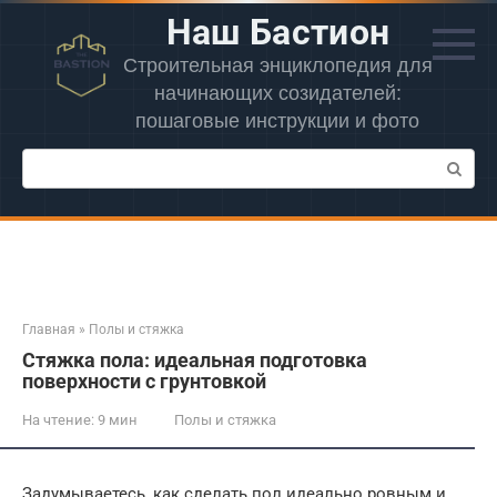
Перейти
Наш Бастион
к
контенту
Строительная энциклопедия для
начинающих созидателей:
пошаговые инструкции и фото
Поиск:
Главная
»
Полы и стяжка
Стяжка пола: идеальная подготовка
поверхности с грунтовкой
На чтение:
9 мин
Полы и стяжка
Задумываетесь, как сделать пол идеально ровным и