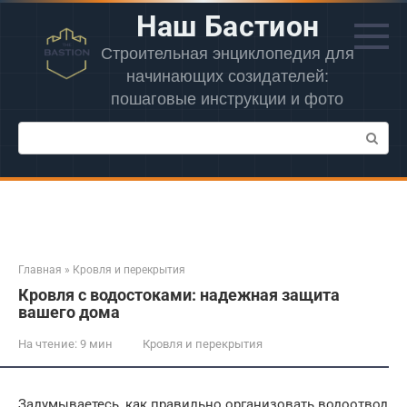
Перейти
Наш Бастион
к
контенту
Строительная энциклопедия для
начинающих созидателей:
пошаговые инструкции и фото
Поиск:
Главная
»
Кровля и перекрытия
Кровля с водостоками: надежная защита
вашего дома
На чтение:
9 мин
Кровля и перекрытия
Задумываетесь, как правильно организовать водоотвод