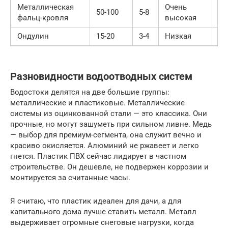
Металлическая
Очень
15
50-100
5-8
фальц-кровля
высокая
30
Ондулин
15-20
3-4
Низкая
30
Разновидности водоотводных систем
Водостоки делятся на две большие группы:
металлические и пластиковые. Металлические
системы из оцинкованной стали — это классика. Они
прочные, но могут зашуметь при сильном ливне. Медь
— выбор для премиум-сегмента, она служит вечно и
красиво окисляется. Алюминий не ржавеет и легко
гнется. Пластик ПВХ сейчас лидирует в частном
строительстве. Он дешевле, не подвержен коррозии и
монтируется за считанные часы.
Я считаю, что пластик идеален для дачи, а для
капитального дома лучше ставить металл. Металл
выдерживает огромные снеговые нагрузки, когда