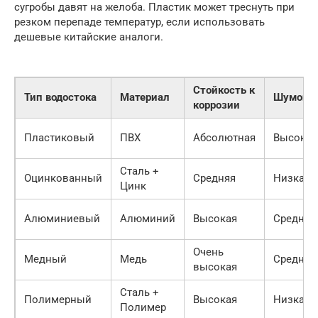
сугробы давят на желоба. Пластик может треснуть при
резком перепаде температур, если использовать
дешевые китайские аналоги.
Стойкость к
Тип водостока
Материал
Шумоиз
коррозии
Пластиковый
ПВХ
Абсолютная
Высокая
Сталь +
Оцинкованный
Средняя
Низкая
Цинк
Алюминиевый
Алюминий
Высокая
Средняя
Очень
Медный
Медь
Средняя
высокая
Сталь +
Полимерный
Высокая
Низкая
Полимер