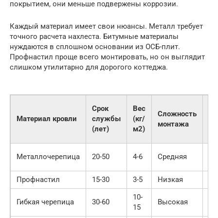
покрытием, они меньше подвержены коррозии.
Каждый материал имеет свои нюансы. Металл требует
точного расчета нахлеста. Битумные материалы
нуждаются в сплошном основании из ОСБ-плит.
Профнастил проще всего монтировать, но он выглядит
слишком утилитарно для дорогого коттеджа.
Ср
Срок
Вес
Сложность
це
Материал кровли
службы
(кг/
монтажа
(р
(лет)
м2)
м2
60
Металлочерепица
20-50
4-6
Средняя
12
Профнастил
15-30
3-5
Низкая
40
10-
80
Гибкая черепица
30-60
Высокая
15
20