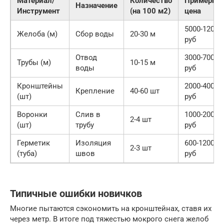
Материал/
Количество
Примерная
Назначение
Инструмент
(на 100 м2)
цена
5000-12000
Желоба (м)
Сбор воды
20-30 м
руб
Отвод
3000-7000
Трубы (м)
10-15 м
воды
руб
Кронштейны
2000-4000
Крепление
40-60 шт
(шт)
руб
Воронки
Слив в
1000-2000
2-4 шт
(шт)
трубу
руб
Герметик
Изоляция
600-1200
2-3 шт
(туба)
швов
руб
Типичные ошибки новичков
Многие пытаются сэкономить на кронштейнах, ставя их
через метр. В итоге под тяжестью мокрого снега желоб