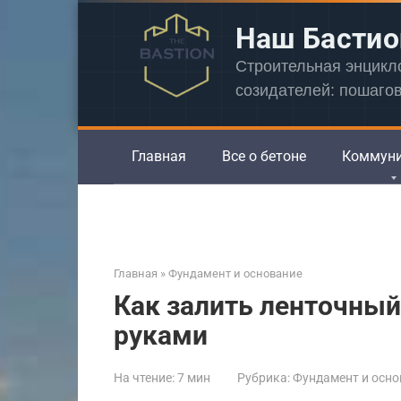
Перейти
Наш Бастио
к
контенту
Строительная энцик
созидателей: пошаго
Главная
Все о бетоне
Коммун
Главная
»
Фундамент и основание
Как залить ленточны
руками
На чтение:
7 мин
Рубрика:
Фундамент и осно