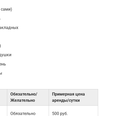
 сами)
ь
закладных
)
одушки
ень
ы
Обязательно/
Примерная цена
Желательно
аренды/сутки
Обязательно
500 руб.