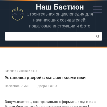
Перейти
Наш Бастион
к
контенту
Строительная энциклопедия для
начинающих созидателей:
пошаговые инструкции и фото
Поиск:
Главная
»
Двери и окна
Установка дверей в магазин косметики
На чтение:
7 мин
Двери и окна
Задумываетесь, как правильно оформить вход в ваш
бьюти-бизнес, чтобы покупатели заходили сами?