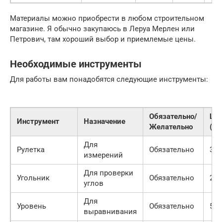
Материалы можно приобрести в любом строительном
магазине. Я обычно закупаюсь в Леруа Мерлен или
Петрович, там хороший выбор и приемлемые цены.
Необходимые инструменты
Для работы вам понадобятся следующие инструменты:
Обязательно/
Це
Инструмент
Назначение
Желательно
(ру
Для
Рулетка
Обязательно
300
измерений
Для проверки
Угольник
Обязательно
200
углов
Для
Уровень
Обязательно
500
выравнивания