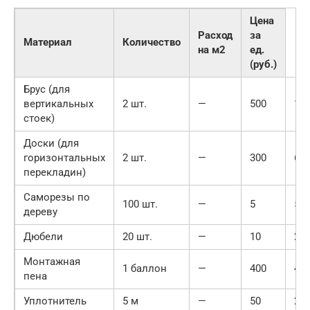
Цена
Расход
за
Материал
Количество
на м2
ед.
(руб.)
Брус (для
вертикальных
2 шт.
—
500
10
стоек)
Доски (для
горизонтальных
2 шт.
—
300
60
перекладин)
Саморезы по
100 шт.
—
5
50
дереву
Дюбели
20 шт.
—
10
20
Монтажная
1 баллон
—
400
40
пена
Уплотнитель
5 м
—
50
25