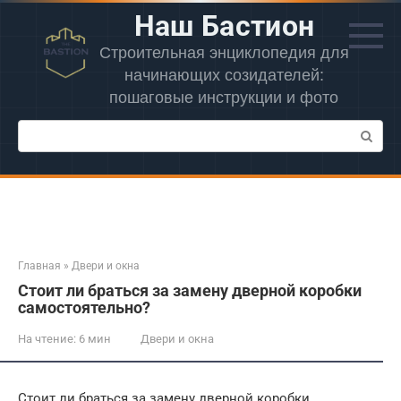
Перейти
Наш Бастион
к
контенту
Строительная энциклопедия для
начинающих созидателей:
пошаговые инструкции и фото
Поиск:
Главная
»
Двери и окна
Стоит ли браться за замену дверной коробки
самостоятельно?
На чтение:
6 мин
Двери и окна
Стоит ли браться за замену дверной коробки