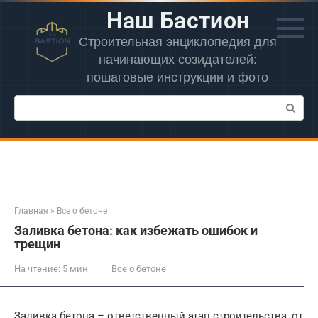
Перейти
Наш Бастион
к
контенту
Строительная энциклопедия для
начинающих созидателей:
пошаговые инструкции и фото
Поиск:
Главная
»
Все о бетоне
Заливка бетона: как избежать ошибок и
трещин
На чтение:
5 мин
Все о бетоне
Заливка бетона – ответственный этап строительства, от