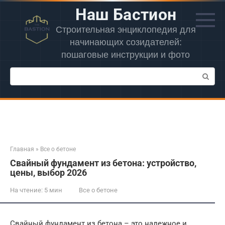
Перейти
Наш Бастион
к
контенту
Строительная энциклопедия для
начинающих созидателей:
пошаговые инструкции и фото
Поиск:
Главная
»
Все о бетоне
Свайный фундамент из бетона: устройство,
цены, выбор 2026
На чтение:
5 мин
Все о бетоне
Свайный фундамент из бетона – это надежное и