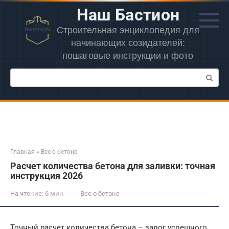
Перейти
Наш Бастион
к
контенту
Строительная энциклопедия для
начинающих созидателей:
пошаговые инструкции и фото
Поиск:
Главная
»
Все о бетоне
Расчет количества бетона для заливки: точная
инструкция 2026
На чтение:
6 мин
Все о бетоне
Точный расчет количества бетона – залог успешного