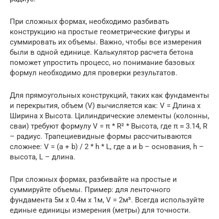
При сложных формах, необходимо разбивать
конструкцию на простые геометрические фигуры и
суммировать их объемы. Важно, чтобы все измерения
были в одной единице. Калькулятор расчета бетона
поможет упростить процесс, но понимание базовых
формул необходимо для проверки результатов.
Для прямоугольных конструкций, таких как фундаменты
и перекрытия, объем (V) вычисляется как: V = Длина x
Ширина x Высота. Цилиндрические элементы (колонны,
сваи) требуют формулу V = π * R² * Высота, где π ≈ 3.14, R
– радиус. Трапециевидные формы рассчитываются
сложнее: V = (a + b) / 2 * h * L, где a и b – основания, h –
высота, L – длина.
При сложных формах, разбивайте на простые и
суммируйте объемы. Пример: для ленточного
фундамента 5м x 0.4м x 1м, V = 2м³. Всегда используйте
единые единицы измерения (метры) для точности.