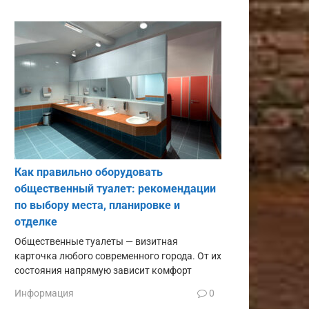
Как правильно оборудовать
общественный туалет: рекомендации
по выбору места, планировке и
отделке
Общественные туалеты — визитная
карточка любого современного города. От их
состояния напрямую зависит комфорт
Информация
0