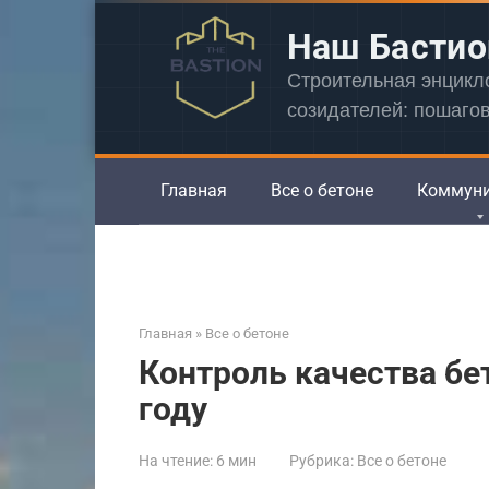
Перейти
Наш Бастио
к
контенту
Строительная энцик
созидателей: пошаго
Главная
Все о бетоне
Коммун
Главная
»
Все о бетоне
Контроль качества бет
году
На чтение:
6 мин
Рубрика:
Все о бетоне