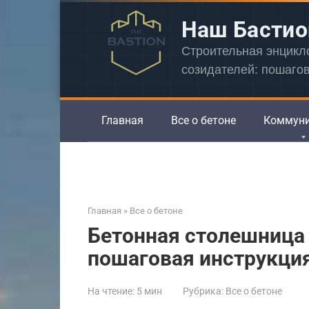
Перейти
Наш Бастио
к
контенту
Строительная энцик
созидателей: пошаго
Главная
Все о бетоне
Коммун
Главная
»
Все о бетоне
Бетонная столешница
пошаговая инструкци
На чтение:
5 мин
Рубрика:
Все о бетоне