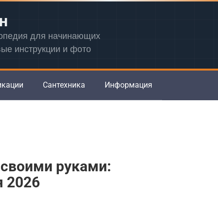
н
лопедия для начинающих
вые инструкции и фото
икации
Сантехника
Информация
 своими руками:
я 2026