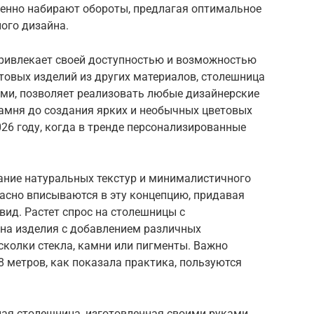
енно набирают обороты, предлагая оптимальное
ного дизайна.
 привлекает своей доступностью и возможностью
отовых изделий из других материалов, столешница
ами, позволяет реализовать любые дизайнерские
камня до создания ярких и необычных цветовых
026 году, когда в тренде персонализированные
ание натуральных текстур и минималистичного
асно вписываются в эту концепцию, придавая
ид. Растет спрос на столешницы с
 на изделия с добавлением различных
сколки стекла, камни или пигменты. Важно
8 метров, как показала практика, пользуются
ная столешница, изготовленная своими руками,