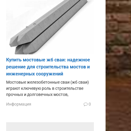
Купить мостовые жб сваи: надежное
решение для строительства мостов и
инженерных сооружений
Мостовые железобетонные сваи (жб сваи)
играют ключевую роль в строительстве
прочных и долговечных мостов,
Информация
0