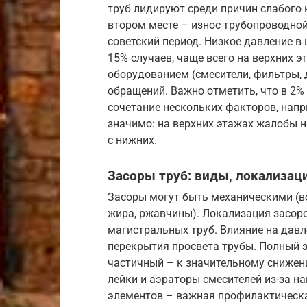
труб лидируют среди причин слабого 
втором месте – износ трубопроводной
советский период. Низкое давление в
15% случаев, чаще всего на верхних 
оборудованием (смесители, фильтры,
обращений. Важно отметить, что в 2%
сочетание нескольких факторов, напр
значимо: на верхних этажах жалобы н
с нижних.
Засоры труб: виды, локализаци
Засоры могут быть механическими (во
жира, ржавчины). Локализация засоро
магистральных труб. Влияние на дав
перекрытия просвета трубы. Полный з
частичный – к значительному снижен
лейки и аэраторы смесителей из-за н
элементов – важная профилактическа