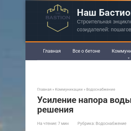
Перейти
Наш Бастио
к
контенту
Строительная энцик
созидателей: пошаго
Главная
Все о бетоне
Коммун
Главная
»
Коммуникации
»
Водоснабжение
Усиление напора воды
решения
На чтение:
7 мин
Рубрика:
Водоснабжение