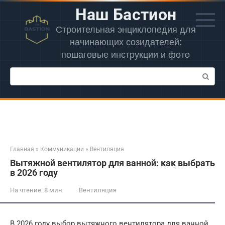
Перейти
Наш Бастион
к
контенту
Строительная энциклопедия для
начинающих созидателей:
пошаговые инструкции и фото
Поиск:
Главная
»
Коммуникации
»
Вентиляция
Вытяжной вентилятор для ванной: как выбрать
в 2026 году
На чтение:
8 мин
Вентиляция
В 2026 году выбор вытяжного вентилятора для ванной