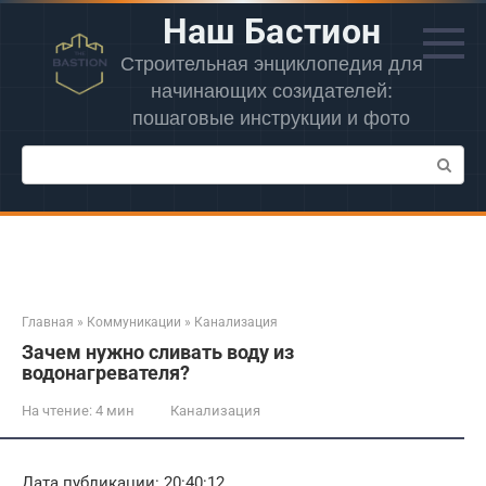
Перейти
Наш Бастион
к
контенту
Строительная энциклопедия для
начинающих созидателей:
пошаговые инструкции и фото
Поиск:
Главная
»
Коммуникации
»
Канализация
Зачем нужно сливать воду из
водонагревателя?
На чтение:
4 мин
Канализация
Дата публикации: 20:40:12