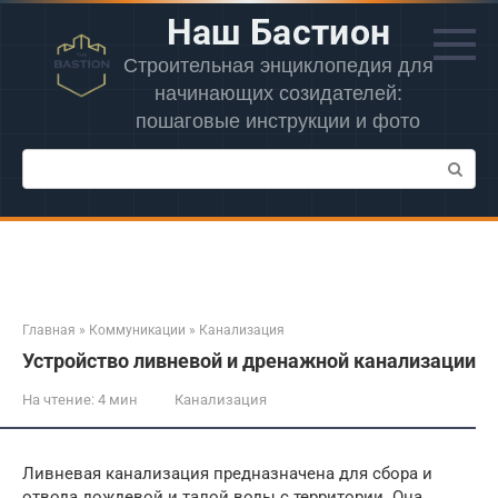
Перейти
Наш Бастион
к
контенту
Строительная энциклопедия для
начинающих созидателей:
пошаговые инструкции и фото
Поиск:
Главная
»
Коммуникации
»
Канализация
Устройство ливневой и дренажной канализации
На чтение:
4 мин
Канализация
Ливневая канализация предназначена для сбора и
отвода дождевой и талой воды с территории. Она