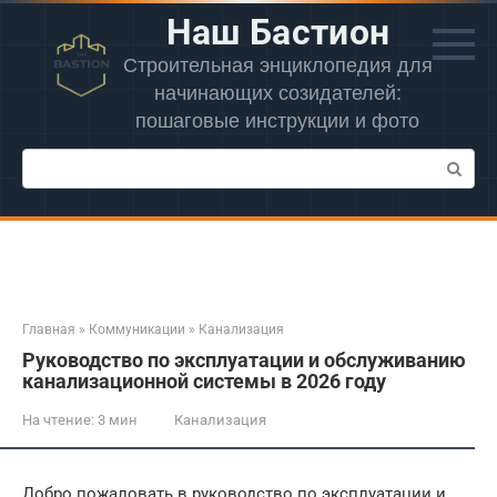
Перейти
Наш Бастион
к
контенту
Строительная энциклопедия для
начинающих созидателей:
пошаговые инструкции и фото
Поиск:
Главная
»
Коммуникации
»
Канализация
Руководство по эксплуатации и обслуживанию
канализационной системы в 2026 году
На чтение:
3 мин
Канализация
Добро пожаловать в руководство по эксплуатации и